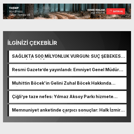
İLGİNİZİ ÇEKEBİLİR
SAĞLIKTA 500 MİLYONLUK VURGUN: SUÇ ŞEBEKESİ
KAÇIŞ İÇİN DÜĞMEYE BASTI!
Resmi Gazete’de yayınlandı: Emniyet Genel Müdürü
görevden alındı!
Muhittin Böcek'in Gelini Zuhal Böcek Hakkında
Gözaltı Kararı!
Çiğli’ye taze nefes: Yılmaz Aksoy Parkı hizmete
açıldı
Memnuniyet anketinde çarpıcı sonuçlar: Halk İzmirli
başkanlardan memnun, Ömer Eşki ilk sırada