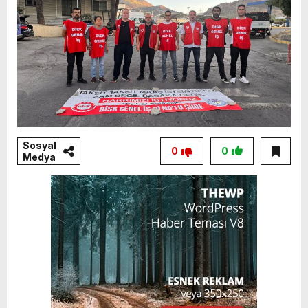
Sosyal
0
0
Medya