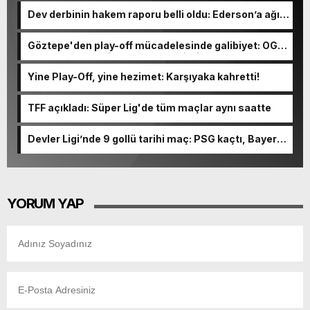
Dev derbinin hakem raporu belli oldu: Ederson’a ağır
ceza yolda!
Göztepe'den play-off mücadelesinde galibiyet: OGM
Ormanspor'u evinde 90-92 devirdi
Yine Play-Off, yine hezimet: Karşıyaka kahretti!
TFF açıkladı: Süper Lig'de tüm maçlar aynı saatte
Devler Ligi’nde 9 gollü tarihi maç: PSG kaçtı, Bayern
kovaladı!
YORUM YAP