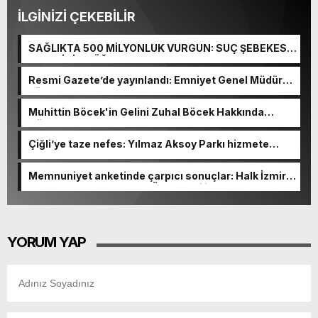
İLGİNİZİ ÇEKEBİLİR
SAĞLIKTA 500 MİLYONLUK VURGUN: SUÇ ŞEBEKESİ
KAÇIŞ İÇİN DÜĞMEYE BASTI!
Resmi Gazete’de yayınlandı: Emniyet Genel Müdürü
görevden alındı!
Muhittin Böcek'in Gelini Zuhal Böcek Hakkında
Gözaltı Kararı!
Çiğli’ye taze nefes: Yılmaz Aksoy Parkı hizmete
açıldı
Memnuniyet anketinde çarpıcı sonuçlar: Halk İzmirli
başkanlardan memnun, Ömer Eşki ilk sırada
YORUM YAP