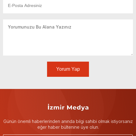
Yorum Yap
Günün önemli haberlerinden anında bilgi sahibi olmak istiyorsanız
eğer haber bültenine üye olun.