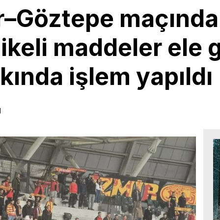
r–Göztepe maçında
ikeli maddeler ele g
kkında işlem yapıldı
1