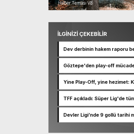
İLGİNİZİ ÇEKEBİLİR
Dev derbinin hakem raporu bel
Göztepe'den play-off mücade
90-92 devirdi
Yine Play-Off, yine hezimet: 
TFF açıkladı: Süper Lig'de tü
Devler Ligi’nde 9 gollü tarihi