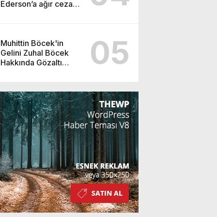
Ederson’a ağır ceza
yolda!
05
Muhittin Böcek'in
Gelini Zuhal Böcek
Hakkında Gözaltı
Kararı!