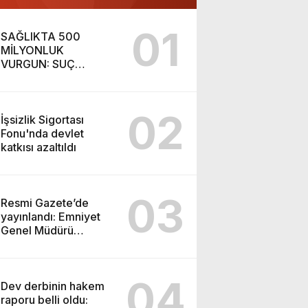
01
SAĞLIKTA 500
MİLYONLUK
VURGUN: SUÇ
ŞEBEKESİ KAÇIŞ İÇİN
DÜĞMEYE BASTI!
02
İşsizlik Sigortası
Fonu'nda devlet
katkısı azaltıldı
03
Resmi Gazete’de
yayınlandı: Emniyet
Genel Müdürü
görevden alındı!
04
Dev derbinin hakem
raporu belli oldu: