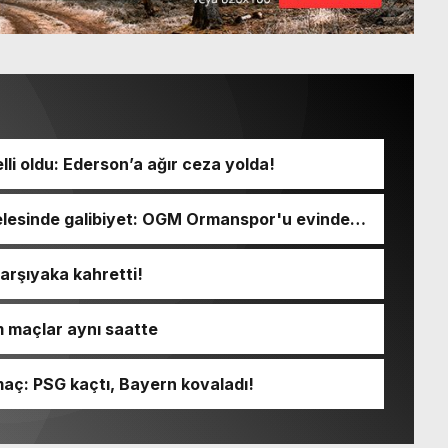
li oldu: Ederson’a ağır ceza yolda!
lesinde galibiyet: OGM Ormanspor'u evinde
Karşıyaka kahretti!
m maçlar aynı saatte
 maç: PSG kaçtı, Bayern kovaladı!