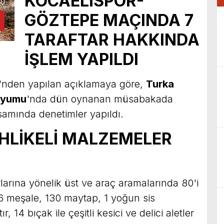
KOCAELİSPOR-
GÖZTEPE MAÇINDA 7
TARAFTAR HAKKINDA
İŞLEM YAPILDI
ü'nden yapılan açıklamaya göre,
Turka
dyumu
'nda dün oynanan müsabakada
psamında denetimler yapıldı.
HLİKELİ MALZEMELER
larına yönelik üst ve araç aramalarında 80'i
96 meşale, 130 maytap, 1 yoğun sis
, 14 bıçak ile çeşitli kesici ve delici aletler