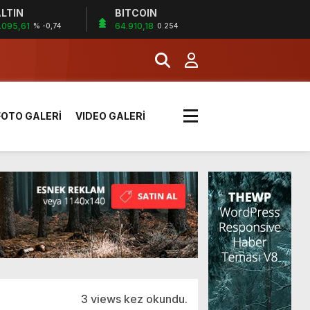
LTIN
BITCOIN
.095,61
64.910,18
% -0,74
0.254
k sırada
FOTO GALERİ
VIDEO GALERİ
rı yük kazaya neden oldu
üzüntülerini paylaştı
!
3 views kez okundu.