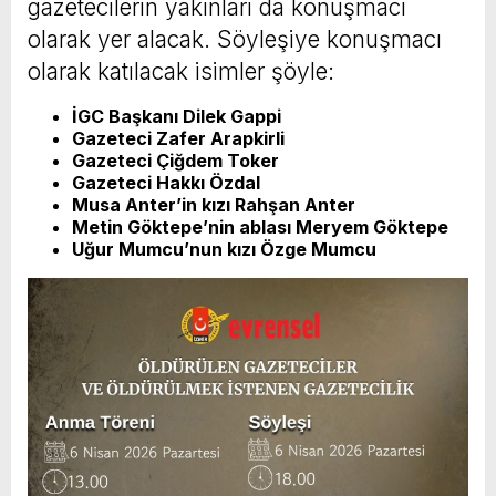
gazetecilerin yakınları da konuşmacı
olarak yer alacak. Söyleşiye konuşmacı
olarak katılacak isimler şöyle:
İGC Başkanı Dilek Gappi
Gazeteci Zafer Arapkirli
Gazeteci Çiğdem Toker
Gazeteci Hakkı Özdal
Musa Anter’in kızı Rahşan Anter
Metin Göktepe’nin ablası Meryem Göktepe
Uğur Mumcu’nun kızı Özge Mumcu