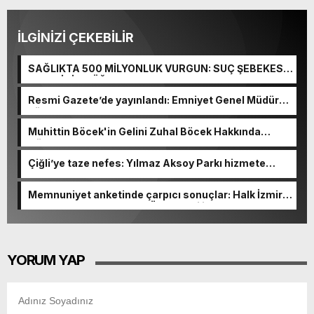
İLGİNİZİ ÇEKEBİLİR
SAĞLIKTA 500 MİLYONLUK VURGUN: SUÇ ŞEBEKESİ
KAÇIŞ İÇİN DÜĞMEYE BASTI!
Resmi Gazete’de yayınlandı: Emniyet Genel Müdürü
görevden alındı!
Muhittin Böcek'in Gelini Zuhal Böcek Hakkında
Gözaltı Kararı!
Çiğli’ye taze nefes: Yılmaz Aksoy Parkı hizmete
açıldı
Memnuniyet anketinde çarpıcı sonuçlar: Halk İzmirli
başkanlardan memnun, Ömer Eşki ilk sırada
YORUM YAP