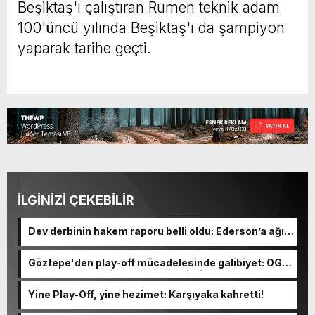
Beşiktaş'ı çalıştıran Rumen teknik adam
100'üncü yılında Beşiktaş'ı da şampiyon
yaparak tarihe geçti.
İLGİNİZİ ÇEKEBİLİR
Dev derbinin hakem raporu belli oldu: Ederson’a ağır
ceza yolda!
Göztepe'den play-off mücadelesinde galibiyet: OGM
Ormanspor'u evinde 90-92 devirdi
Yine Play-Off, yine hezimet: Karşıyaka kahretti!