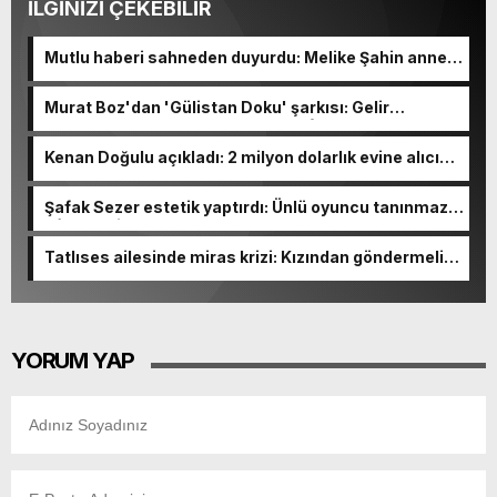
İLGİNİZİ ÇEKEBİLİR
Mutlu haberi sahneden duyurdu: Melike Şahin anne
oluyor!
Murat Boz'dan 'Gülistan Doku' şarkısı: Gelir
Korunmaya Muhtaç Çocuklar Vakfı'na bağışlanacak
Kenan Doğulu açıkladı: 2 milyon dolarlık evine alıcı
yok
Şafak Sezer estetik yaptırdı: Ünlü oyuncu tanınmaz
hâle geldi
Tatlıses ailesinde miras krizi: Kızından göndermeli
paylaşım
YORUM YAP