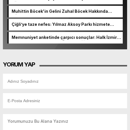
görevden alındı!
Muhittin Böcek'in Gelini Zuhal Böcek Hakkında
Gözaltı Kararı!
Çiğli’ye taze nefes: Yılmaz Aksoy Parkı hizmete
açıldı
Memnuniyet anketinde çarpıcı sonuçlar: Halk İzmirli
başkanlardan memnun, Ömer Eşki ilk sırada
YORUM YAP