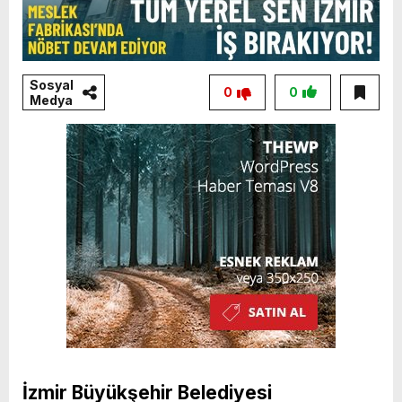
Sosyal
0
0
Medya
İzmir Büyükşehir Belediyesi