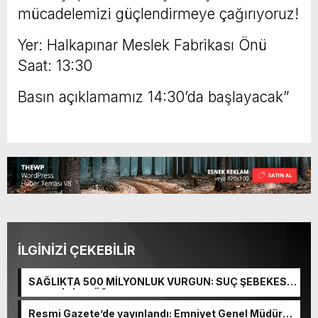
mücadelemizi güçlendirmeye çağırıyoruz!
Yer: Halkapınar Meslek Fabrikası Önü
Saat: 13:30
Basın açıklamamız 14:30’da başlayacak”
İLGİNİZİ ÇEKEBİLİR
SAĞLIKTA 500 MİLYONLUK VURGUN: SUÇ ŞEBEKESİ
KAÇIŞ İÇİN DÜĞMEYE BASTI!
Resmi Gazete’de yayınlandı: Emniyet Genel Müdürü