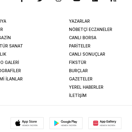
NYA
YAZARLAR
OR
NÖBETÇİ ECZANELER
AZİN
CANLI BORSA
TÜR SANAT
PARİTELER
LIK
CANLI SONUÇLAR
O GALERİ
FİKSTÜR
OGRAFİLER
BURÇLAR
Mİ İLANLAR
GAZETELER
YEREL HABERLER
İLETİŞİM