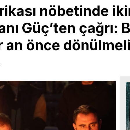
ikası nöbetinde ik
anı Güç’ten çağrı: B
r an önce dönülmeli
1