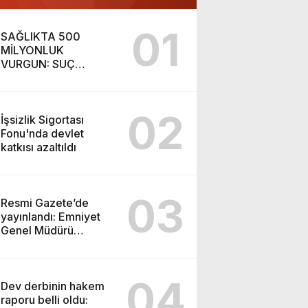
01
SAĞLIKTA 500
MİLYONLUK
VURGUN: SUÇ
ŞEBEKESİ KAÇIŞ İÇİN
DÜĞMEYE BASTI!
02
İşsizlik Sigortası
Fonu'nda devlet
katkısı azaltıldı
03
Resmi Gazete’de
yayınlandı: Emniyet
Genel Müdürü
görevden alındı!
04
Dev derbinin hakem
raporu belli oldu: