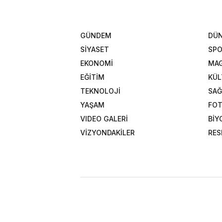
GÜNDEM
DÜ
SİYASET
SP
EKONOMİ
MAG
EĞİTİM
KÜL
TEKNOLOJİ
SAĞ
YAŞAM
FOT
VIDEO GALERİ
BİY
VİZYONDAKİLER
RES