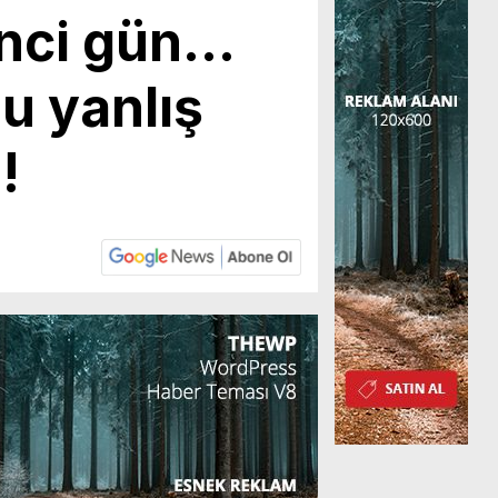
inci gün…
u yanlış
!