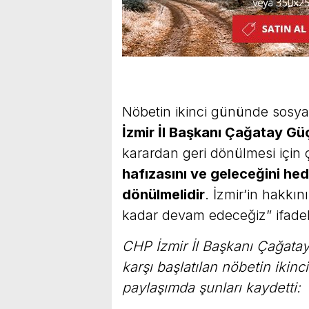
Nöbetin ikinci gününde sos
İzmir İl Başkanı Çağatay Gü
karardan geri dönülmesi için
hafızasını ve geleceğini hed
dönülmelidir
. İzmir’in hakkın
kadar devam edeceğiz” ifadele
CHP İzmir İl Başkanı Çağatay
karşı başlatılan nöbetin iki
paylaşımda şunları kaydetti: