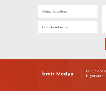
Günün önemli
istiyorsanız