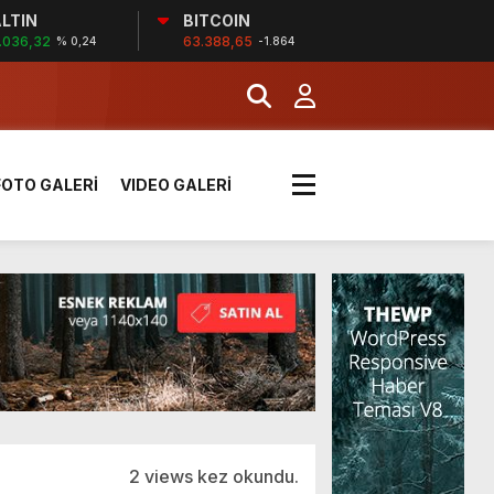
LTIN
BITCOIN
!
.036,32
63.388,65
% 0,24
-1.864
k sırada
FOTO GALERİ
VIDEO GALERİ
rı yük kazaya neden oldu
üzüntülerini paylaştı
!
2 views kez okundu.