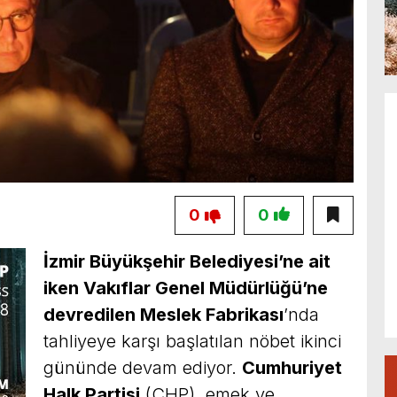
0
0
İzmir Büyükşehir Belediyesi’ne ait
iken Vakıflar Genel Müdürlüğü’ne
devredilen Meslek Fabrikası
’nda
tahliyeye karşı başlatılan nöbet ikinci
gününde devam ediyor.
Cumhuriyet
Halk Partisi
(CHP), emek ve