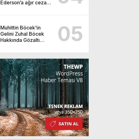
Ederson’a ağır ceza
yolda!
05
Muhittin Böcek'in
Gelini Zuhal Böcek
Hakkında Gözaltı
Kararı!