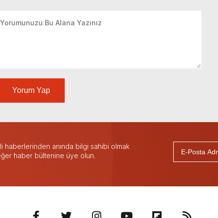
Yorum Yap
 haberlerinden anında bilgi sahibi olmak
 eğer haber bültenine üye olun.