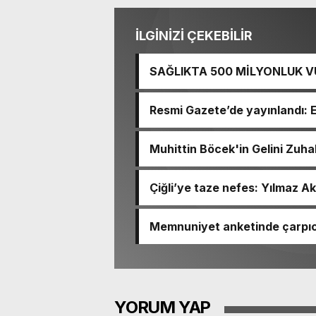
İLGİNİZİ ÇEKEBİLİR
SAĞLIKTA 500 MİLYONLUK V
BASTI!
Resmi Gazete’de yayınlandı: 
Muhittin Böcek'in Gelini Zuha
Çiğli’ye taze nefes: Yılmaz Ak
Memnuniyet anketinde çarpıcı
Ömer Eşki ilk sırada
YORUM YAP