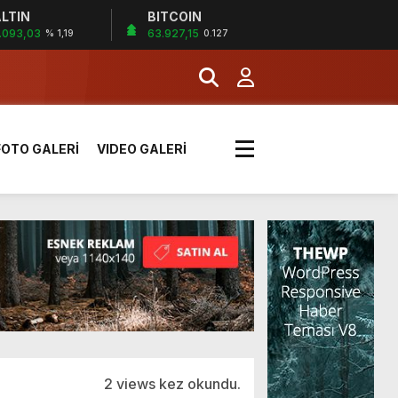
LTIN
BITCOIN
.093,03
63.927,15
% 1,19
0.127
k sırada
FOTO GALERİ
VIDEO GALERİ
rı yük kazaya neden oldu
üzüntülerini paylaştı
!
2 views kez okundu.