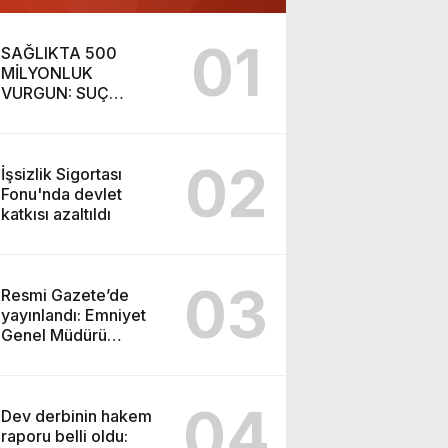
01
SAĞLIKTA 500
MİLYONLUK
VURGUN: SUÇ
ŞEBEKESİ KAÇIŞ İÇİN
DÜĞMEYE BASTI!
02
İşsizlik Sigortası
Fonu'nda devlet
katkısı azaltıldı
03
Resmi Gazete’de
yayınlandı: Emniyet
Genel Müdürü
görevden alındı!
04
Dev derbinin hakem
raporu belli oldu: