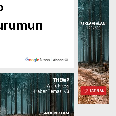
P
 Kurumun