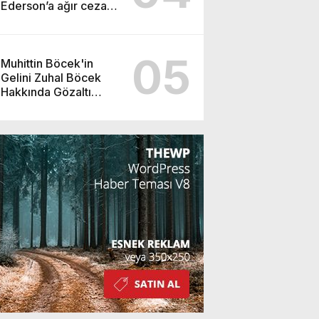
Ederson’a ağır ceza
yolda!
05
Muhittin Böcek'in
Gelini Zuhal Böcek
Hakkında Gözaltı
Kararı!