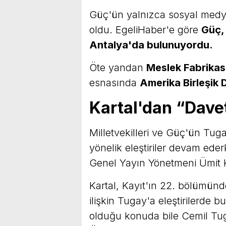
Güç'ün yalnızca sosyal medya
oldu. EgeliHaber'e göre
Güç, 
Antalya'da bulunuyordu.
Öte yandan
Meslek Fabrikas
esnasında
Amerika Birleşik D
Kartal'dan “Dave
Milletvekilleri ve Güç'ün Tuga
yönelik eleştiriler devam ede
Genel Yayın Yönetmeni Ümit K
Kartal, Kayıt'ın 22. bölümün
ilişkin Tugay'a eleştirilerde 
olduğu konuda bile Cemil Tuga