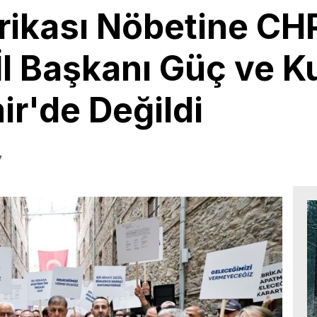
rikası Nöbetine CH
i: İl Başkanı Güç ve
r'de Değildi
7