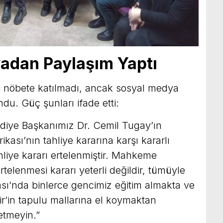
adan Paylaşım Yaptı
ç
nöbete katılmadı, ancak sosyal medya
u. Güç şunları ifade etti:
diye Başkanımız Dr. Cemil Tugay’ın
ası’nın tahliye kararına karşı kararlı
hliye kararı ertelenmiştir. Mahkeme
rtelenmesi kararı yeterli değildir, tümüyle
kası’nda binlerce gencimiz eğitim almakta ve
ir’in tapulu mallarına el koymaktan
etmeyin.”