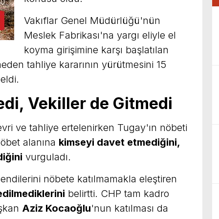
Vakıflar Genel Müdürlüğü'nün
Meslek Fabrikası'na yargı eliyle el
koyma girişimine karşı başlatılan
den tahliye kararının yürütmesini 15
eldi.
di, Vekiller de Gitmedi
vri ve tahliye ertelenirken Tugay'ın nöbeti
nöbet alanına
kimseyi davet etmediğini,
iğini
vurguladı.
 kendilerini nöbete katılmamakla eleştiren
dilmediklerini
belirtti. CHP tam kadro
aşkan
Aziz Kocaoğlu
'nun katılması da