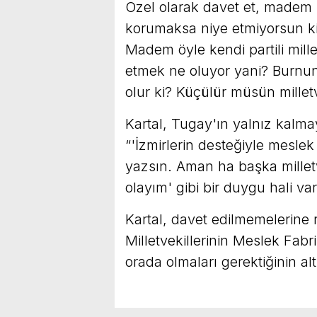
Özel olarak davet et, madem 
korumaksa niye etmiyorsun ki?
Madem öyle kendi partili mille
etmek ne oluyor yani? Burnu
olur ki? Küçülür müsün milletv
Kartal, Tugay'ın yalnız kalmayı
“'İzmirlerin desteğiyle mesle
yazsın. Aman ha başka milletv
olayım' gibi bir duygu hali var.
Kartal, davet edilmemelerine 
Milletvekillerinin Meslek Fab
orada olmaları gerektiğinin altı