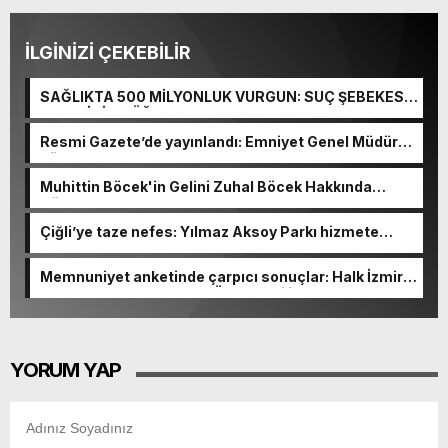
İLGİNİZİ ÇEKEBİLİR
SAĞLIKTA 500 MİLYONLUK VURGUN: SUÇ ŞEBEKESİ
KAÇIŞ İÇİN DÜĞMEYE BASTI!
Resmi Gazete’de yayınlandı: Emniyet Genel Müdürü
görevden alındı!
Muhittin Böcek'in Gelini Zuhal Böcek Hakkında
Gözaltı Kararı!
Çiğli’ye taze nefes: Yılmaz Aksoy Parkı hizmete
açıldı
Memnuniyet anketinde çarpıcı sonuçlar: Halk İzmirli
başkanlardan memnun, Ömer Eşki ilk sırada
YORUM YAP