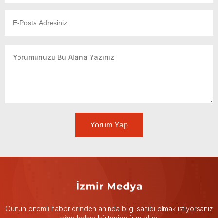
Yorum Yap
Günün önemli haberlerinden anında bilgi sahibi olmak istiyorsanız
eğer haber bültenine üye olun.