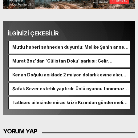
İLGİNİZİ ÇEKEBİLİR
Mutlu haberi sahneden duyurdu: Melike Şahin anne
oluyor!
Murat Boz'dan 'Gülistan Doku' şarkısı: Gelir
Korunmaya Muhtaç Çocuklar Vakfı'na bağışlanacak
Kenan Doğulu açıkladı: 2 milyon dolarlık evine alıcı
yok
Şafak Sezer estetik yaptırdı: Ünlü oyuncu tanınmaz
hâle geldi
Tatlıses ailesinde miras krizi: Kızından göndermeli
paylaşım
YORUM YAP