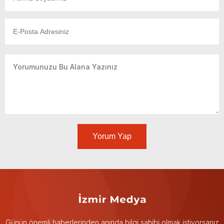
Yorum Yap
Günün önemli haberlerinden anında bilgi sahibi olmak istiyorsanız