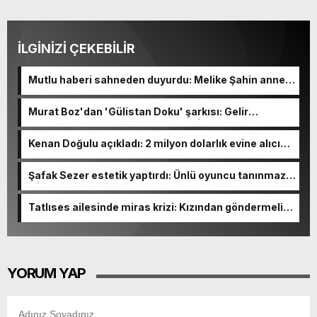
İLGİNİZİ ÇEKEBİLİR
Mutlu haberi sahneden duyurdu: Melike Şahin anne
oluyor!
Murat Boz'dan 'Gülistan Doku' şarkısı: Gelir
Korunmaya Muhtaç Çocuklar Vakfı'na bağışlanacak
Kenan Doğulu açıkladı: 2 milyon dolarlık evine alıcı
yok
Şafak Sezer estetik yaptırdı: Ünlü oyuncu tanınmaz
hâle geldi
Tatlıses ailesinde miras krizi: Kızından göndermeli
paylaşım
YORUM YAP