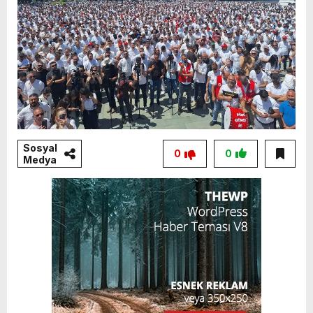
Sosyal
0
0
Medya