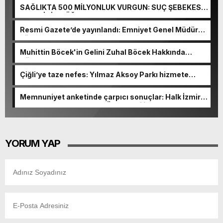
SAĞLIKTA 500 MİLYONLUK VURGUN: SUÇ ŞEBEKESİ
KAÇIŞ İÇİN DÜĞMEYE BASTI!
Resmi Gazete’de yayınlandı: Emniyet Genel Müdürü
görevden alındı!
Muhittin Böcek'in Gelini Zuhal Böcek Hakkında
Gözaltı Kararı!
Çiğli’ye taze nefes: Yılmaz Aksoy Parkı hizmete
açıldı
Memnuniyet anketinde çarpıcı sonuçlar: Halk İzmirli
başkanlardan memnun, Ömer Eşki ilk sırada
YORUM YAP