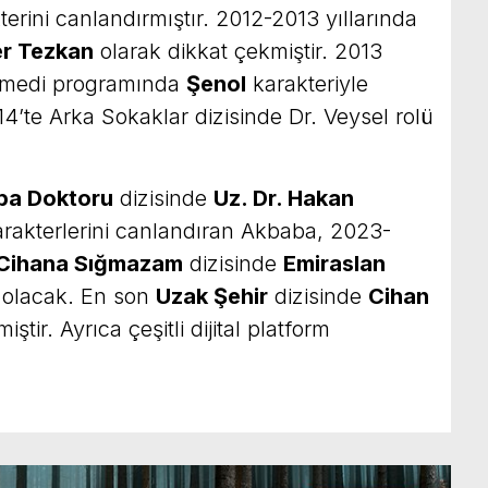
erini canlandırmıştır. 2012-2013 yıllarında
r Tezkan
olarak dikkat çekmiştir. 2013
omedi programında
Şenol
karakteriyle
014’te Arka Sokaklar dizisinde Dr. Veysel rolü
ba Doktoru
dizisinde
Uz. Dr. Hakan
rakterlerini canlandıran Akbaba, 2023-
 Cihana Sığmazam
dizisinde
Emiraslan
a olacak. En son
Uzak Şehir
dizisinde
Cihan
tir. Ayrıca çeşitli dijital platform