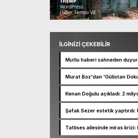
İLGİNİZİ ÇEKEBİLİR
Mutlu haberi sahneden duyurd
Murat Boz'dan 'Gülistan Doku
Vakfı'na bağışlanacak
Kenan Doğulu açıkladı: 2 milyo
Şafak Sezer estetik yaptırdı:
Tatlıses ailesinde miras krizi