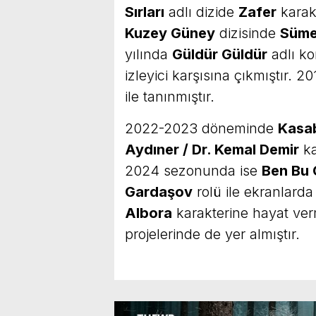
Sırları
adlı dizide
Zafer
karakt
Kuzey Güney
dizisinde
Süme
yılında
Güldür Güldür
adlı k
izleyici karşısına çıkmıştır. 2
ile tanınmıştır.
2022-2023 döneminde
Kasa
Aydıner / Dr. Kemal Demir
ka
2024 sezonunda ise
Ben Bu
Gardaşov
rolü ile ekranlard
Albora
karakterine hayat vermiş
projelerinde de yer almıştır.