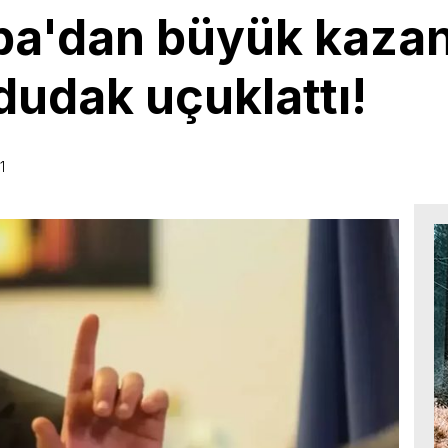
a'dan büyük kazan
udak uçuklattı!
1