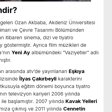
dir?
 gelen Ozan Akbaba, Akdeniz Üniversitesi
Mimari ve Çevre Tasarımı Bölümünden
 itibaren sinema, dizi ve tiyatro
y göstermiştir. Ayrıca film müzikleri de
a’nın
Yeni Ay
albümündeki “Vaziyetler” adlı
ıştır.
rı arasında atv’de yayınlanan
Eşkıya
izisinde
İlyas Çakırbeyli
karakterini
utkusuyla eğitim dönemi boyunca tiyatro
ın televizyon kariyeri 2006 yılında
i ile başlamıştır. 2007 yılında
Kavak Yelleri
ımıza çıkmış ve 2011 yılında
Cennetin