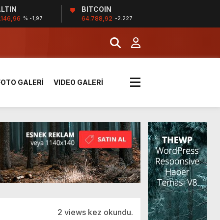
LTIN
BITCOIN
.146,96
64.788,92
% -1,97
-2.227
k sırada
FOTO GALERİ
VIDEO GALERİ
rı yük kazaya neden oldu
üzüntülerini paylaştı
!
2 views kez okundu.