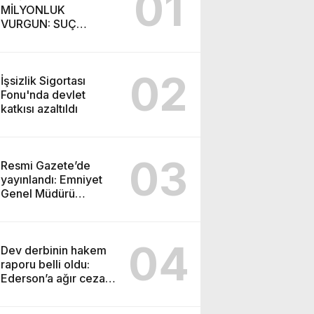
01
MİLYONLUK
VURGUN: SUÇ
ŞEBEKESİ KAÇIŞ İÇİN
DÜĞMEYE BASTI!
02
İşsizlik Sigortası
Fonu'nda devlet
katkısı azaltıldı
03
Resmi Gazete’de
yayınlandı: Emniyet
Genel Müdürü
görevden alındı!
04
Dev derbinin hakem
raporu belli oldu:
Ederson’a ağır ceza
yolda!