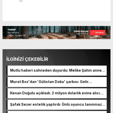
İLGİNİZİ ÇEKEBİLİR
Mutlu haberi sahneden duyurdu: Melike Şahin anne
oluyor!
Murat Boz'dan 'Gülistan Doku' şarkısı: Gelir
Korunmaya Muhtaç Çocuklar Vakfı'na bağışlanacak
Kenan Doğulu açıkladı: 2 milyon dolarlık evine alıcı
yok
Şafak Sezer estetik yaptırdı: Ünlü oyuncu tanınmaz
hâle geldi