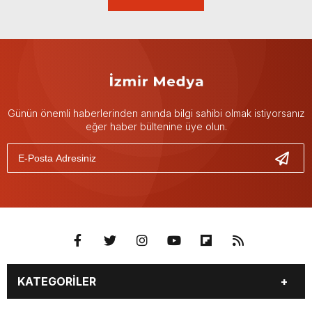
Günün önemli haberlerinden anında bilgi sahibi olmak istiyorsanız
eğer haber bültenine üye olun.
KATEGORİLER