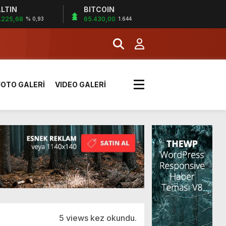
LTIN
BITCOIN
!
.225,68
65.430,00
% 0,93
1.644
k sırada
FOTO GALERİ
VIDEO GALERİ
rı yük kazaya neden oldu
üzüntülerini paylaştı
!
5 views kez okundu.