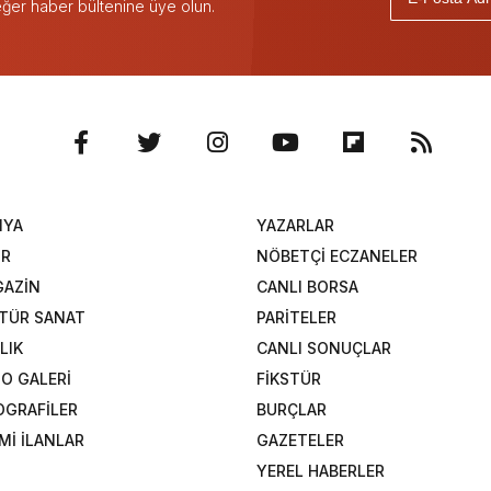
 eğer haber bültenine üye olun.
NYA
YAZARLAR
OR
NÖBETÇİ ECZANELER
AZİN
CANLI BORSA
TÜR SANAT
PARİTELER
LIK
CANLI SONUÇLAR
O GALERİ
FİKSTÜR
OGRAFİLER
BURÇLAR
Mİ İLANLAR
GAZETELER
YEREL HABERLER