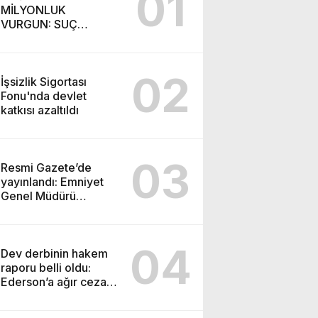
01
MİLYONLUK
VURGUN: SUÇ
ŞEBEKESİ KAÇIŞ İÇİN
DÜĞMEYE BASTI!
02
İşsizlik Sigortası
Fonu'nda devlet
katkısı azaltıldı
03
Resmi Gazete’de
yayınlandı: Emniyet
Genel Müdürü
görevden alındı!
04
Dev derbinin hakem
raporu belli oldu:
Ederson’a ağır ceza
yolda!