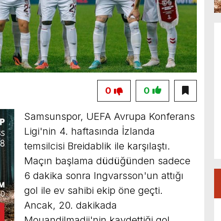
0
0
Samsunspor, UEFA Avrupa Konferans
Ligi'nin 4. haftasında İzlanda
temsilcisi Breidablik ile karşılaştı.
Maçın başlama düdüğünden sadece
6 dakika sonra Ingvarsson'un attığı
gol ile ev sahibi ekip öne geçti.
Ancak, 20. dakikada
Mouandilmadji'nin kaydettiği gol