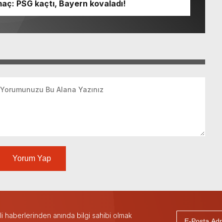
 maç: PSG kaçtı, Bayern kovaladı!
Yorum Yap
 haberlerinden anında bilgi sahibi olmak