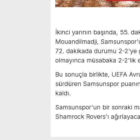
İkinci yarının başında, 55. 
Mouandilmadji, Samsunspor'u ö
72. dakikada durumu 2-2'ye g
olmayınca müsabaka 2-2'lik eş
Bu sonuçla birlikte, UEFA Avr
sürdüren Samsunspor puanını 
kaldı.
Samsunspor'un bir sonraki maç
Shamrock Rovers'ı ağırlayaca