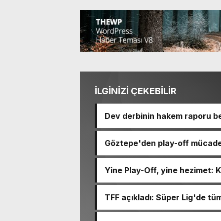
İLGİNİZİ ÇEKEBİLİR
Dev derbinin hakem raporu bel
Göztepe'den play-off mücade
90-92 devirdi
Yine Play-Off, yine hezimet: 
TFF açıkladı: Süper Lig'de tü