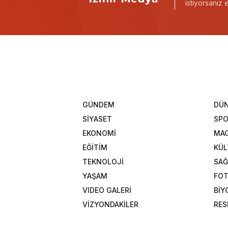
istiyorsanız
GÜNDEM
DÜ
SİYASET
SP
EKONOMİ
MAG
EĞİTİM
KÜL
TEKNOLOJİ
SAĞ
YAŞAM
FOT
VIDEO GALERİ
BİY
VİZYONDAKİLER
RES