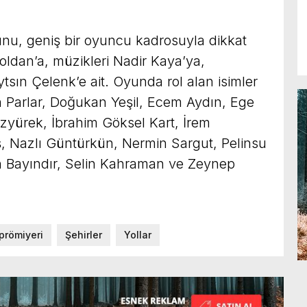
yunu, geniş bir oyuncu kadrosuyla dikkat
koldan’a, müzikleri Nadir Kaya’ya,
tsın Çelenk’e ait. Oyunda rol alan isimler
n Parlar, Doğukan Yeşil, Ecem Aydın, Ege
yürek, İbrahim Göksel Kart, İrem
, Nazlı Güntürkün, Nermin Sargut, Pelinsu
n Bayındır, Selin Kahraman ve Zeynep
prömiyeri
Şehirler
Yollar