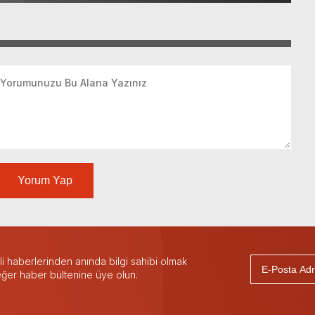
Yorum Yap
 haberlerinden anında bilgi sahibi olmak
 eğer haber bültenine üye olun.