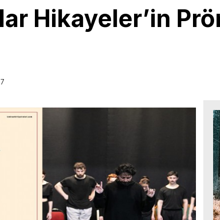
llar Hikayeler’in Pr
37