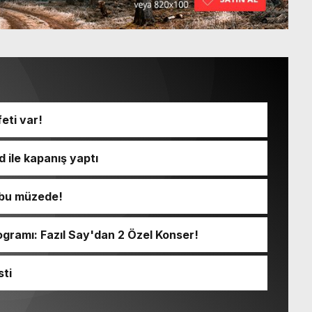
eti var!
 ile kapanış yaptı
ı bu müzede!
ramı: Fazıl Say'dan 2 Özel Konser!
sti