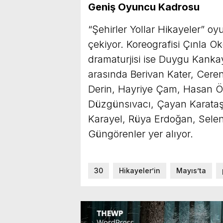
Geniş Oyuncu Kadrosu
“Şehirler Yollar Hikayeler” o
çekiyor. Koreografisi Çınla O
dramaturjisi ise Duygu Kankay
arasında Berivan Kater, Cere
Derin, Hayriye Çam, Hasan Öz
Düzgünsıvacı, Çayan Karataş
Karayel, Rüya Erdoğan, Sele
Güngörenler yer alıyor.
30
Hikayeler’in
Mayıs’ta