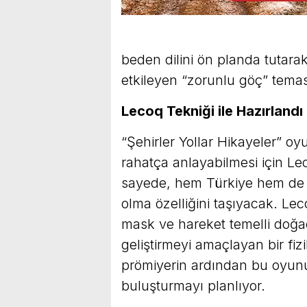
beden dilini ön planda tutara
etkileyen “zorunlu göç” temas
Lecoq Tekniği ile Hazırlandı
“Şehirler Yollar Hikayeler” o
rahatça anlayabilmesi için Le
sayede, hem Türkiye hem de 
olma özelliğini taşıyacak. L
mask ve hareket temelli doğaç
geliştirmeyi amaçlayan bir fizi
prömiyerin ardından bu oyun
buluşturmayı planlıyor.