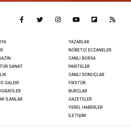
NYA
YAZARLAR
OR
NÖBETÇİ ECZANELER
AZİN
CANLI BORSA
TÜR SANAT
PARİTELER
LIK
CANLI SONUÇLAR
O GALERİ
FİKSTÜR
OGRAFİLER
BURÇLAR
Mİ İLANLAR
GAZETELER
YEREL HABERLER
İLETİŞİM