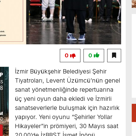
0
0
İzmir Büyükşehir Belediyesi Şehir
Tiyatroları, Levent Üzümcü’nün genel
sanat yönetmenliğinde repertuarına
üç yeni oyun daha ekledi ve İzmirli
sanatseverlerle buluşmak için hazırlık
yapıyor. Yeni oyunu “Şehirler Yollar
Hikayeler”in prömiyeri, 30 Mayıs saat
20.00’de İzBBŞT İsmet İnönü