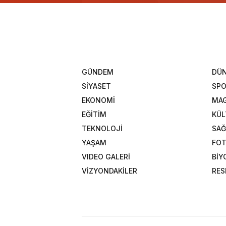
GÜNDEM
DÜ
SİYASET
SP
EKONOMİ
MAG
EĞİTİM
KÜL
TEKNOLOJİ
SAĞ
YAŞAM
FOT
VIDEO GALERİ
BİY
VİZYONDAKİLER
RES