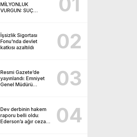
01
MİLYONLUK
VURGUN: SUÇ
ŞEBEKESİ KAÇIŞ İÇİN
DÜĞMEYE BASTI!
02
İşsizlik Sigortası
Fonu'nda devlet
katkısı azaltıldı
03
Resmi Gazete’de
yayınlandı: Emniyet
Genel Müdürü
görevden alındı!
04
Dev derbinin hakem
raporu belli oldu:
Ederson’a ağır ceza
yolda!