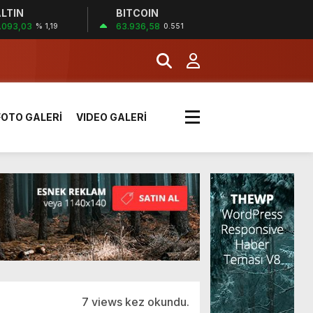
LTIN
BITCOIN
!
.093,03
63.936,58
% 1,19
0.551
k sırada
FOTO GALERİ
VIDEO GALERİ
rı yük kazaya neden oldu
üzüntülerini paylaştı
!
7 views kez okundu.