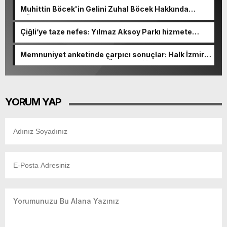
Muhittin Böcek'in Gelini Zuhal Böcek Hakkında
Gözaltı Kararı!
Çiğli’ye taze nefes: Yılmaz Aksoy Parkı hizmete
açıldı
Memnuniyet anketinde çarpıcı sonuçlar: Halk İzmirli
başkanlardan memnun, Ömer Eşki ilk sırada
YORUM YAP