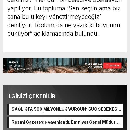
yapılıyor. Bu topluma ‘Sen seçtin ama biz
sana bu ülkeyi yönettirmeyeceğiz’
deniliyor. Toplum da ne yazık ki boynunu
büküyor” açıklamasında bulundu.
İLGİNİZİ ÇEKEBİLİR
SAĞLIKTA 500 MİLYONLUK VURGUN: SUÇ ŞEBEKESİ
KAÇIŞ İÇİN DÜĞMEYE BASTI!
Resmi Gazete’de yayınlandı: Emniyet Genel Müdürü
görevden alındı!