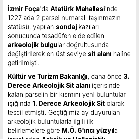
İzmir Foça
'da
Atatürk Mahallesi
'nde
1227 ada 2 parsel numaralı taşınmazın
statüsü, yapılan
sondaj
kazıları
sonucunda tesadüfen elde edilen
arkeolojik bulgu
lar doğrultusunda
değiştirilerek en üst seviye
sit alanı
haline
getirilmişti.
Kültür ve Turizm Bakanlığı
, daha önce
3.
Derece Arkeolojik Sit alanı
içerisinde
kalan parselin bir kısmını yeni buluntular
ışığında
1. Derece Arkeolojik Sit
olarak
tescil etmişti. Geçtiğimiz ay duyurulan
arkeolojik buluntularla ilgili ilk
belirlemelere göre
M.Ö. 6'ıncı yüzyıl
a