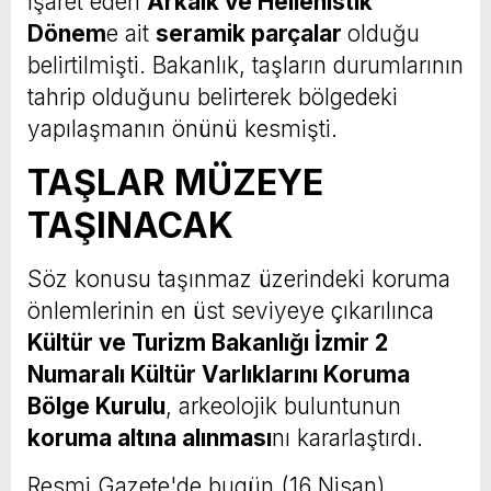
işaret eden
Arkaik ve Hellenistik
Dönem
e ait
seramik parçalar
olduğu
belirtilmişti. Bakanlık, taşların durumlarının
tahrip olduğunu belirterek bölgedeki
yapılaşmanın önünü kesmişti.
TAŞLAR MÜZEYE
TAŞINACAK
Söz konusu taşınmaz üzerindeki koruma
önlemlerinin en üst seviyeye çıkarılınca
Kültür ve Turizm Bakanlığı İzmir 2
Numaralı Kültür Varlıklarını Koruma
Bölge Kurulu
, arkeolojik buluntunun
koruma altına alınması
nı kararlaştırdı.
Resmi Gazete'de bugün (16 Nisan)