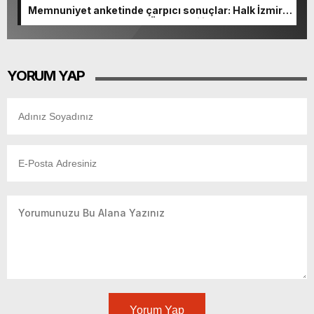
Memnuniyet anketinde çarpıcı sonuçlar: Halk İzmirli
başkanlardan memnun, Ömer Eşki ilk sırada
YORUM YAP
Yorum Yap