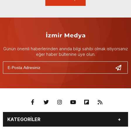
Günün önemli haberlerinden anında bilgi sahibi olmak istiyorsanız
eğer haber bültenine üye olun.
KATEGORİLER