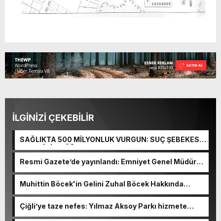
İLGİNİZİ ÇEKEBİLİR
SAĞLIKTA 500 MİLYONLUK VURGUN: SUÇ ŞEBEKESİ
KAÇIŞ İÇİN DÜĞMEYE BASTI!
Resmi Gazete’de yayınlandı: Emniyet Genel Müdürü
görevden alındı!
Muhittin Böcek'in Gelini Zuhal Böcek Hakkında
Gözaltı Kararı!
Çiğli’ye taze nefes: Yılmaz Aksoy Parkı hizmete
açıldı