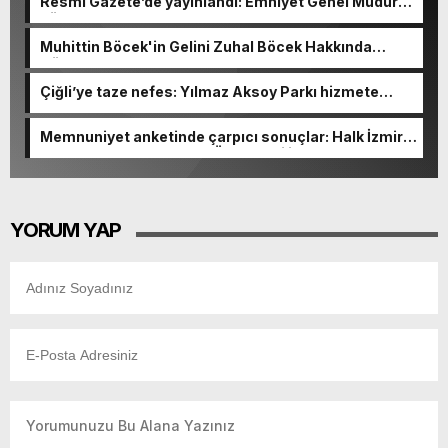
Resmi Gazete’de yayınlandı: Emniyet Genel Müdürü
görevden alındı!
Muhittin Böcek'in Gelini Zuhal Böcek Hakkında
Gözaltı Kararı!
Çiğli’ye taze nefes: Yılmaz Aksoy Parkı hizmete
açıldı
Memnuniyet anketinde çarpıcı sonuçlar: Halk İzmirli
başkanlardan memnun, Ömer Eşki ilk sırada
YORUM YAP