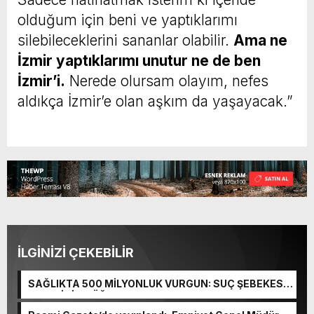
olduğum için beni ve yaptıklarımı
silebileceklerini sananlar olabilir.
Ama ne
İzmir yaptıklarımı unutur ne de ben
İzmir’i.
Nerede olursam olayım, nefes
aldıkça İzmir’e olan aşkım da yaşayacak.”
İLGİNİZİ ÇEKEBİLİR
SAĞLIKTA 500 MİLYONLUK VURGUN: SUÇ ŞEBEKESİ
KAÇIŞ İÇİN DÜĞMEYE BASTI!