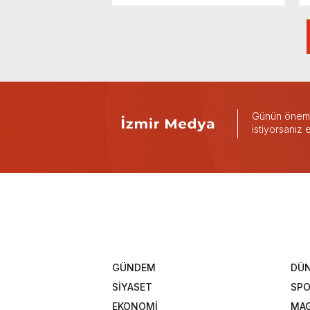
Günün önemli
istiyorsanız
GÜNDEM
DÜ
SİYASET
SP
EKONOMİ
MAG