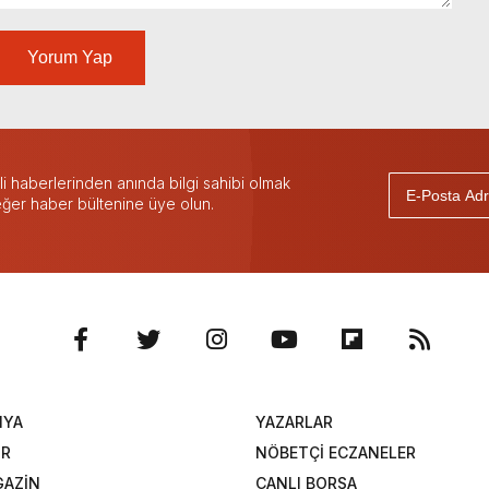
Yorum Yap
 haberlerinden anında bilgi sahibi olmak
 eğer haber bültenine üye olun.
NYA
YAZARLAR
OR
NÖBETÇİ ECZANELER
AZİN
CANLI BORSA