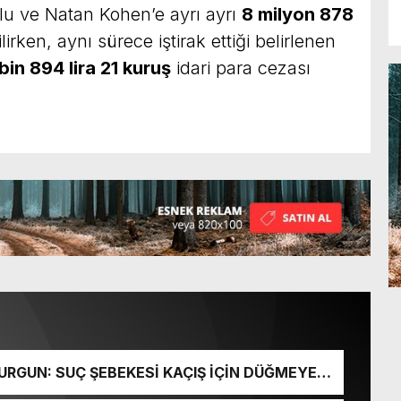
u ve Natan Kohen’e ayrı ayrı
8 milyon 878
irken, aynı sürece iştirak ettiği belirlenen
in 894 lira 21 kuruş
idari para cezası
URGUN: SUÇ ŞEBEKESİ KAÇIŞ İÇİN DÜĞMEYE