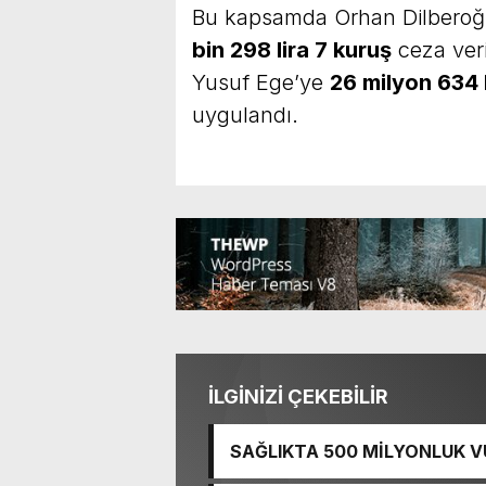
Bu kapsamda Orhan Dilberoğl
bin 298 lira 7 kuruş
ceza veril
Yusuf Ege’ye
26 milyon 634 b
uygulandı.
İLGİNİZİ ÇEKEBİLİR
SAĞLIKTA 500 MİLYONLUK V
BASTI!