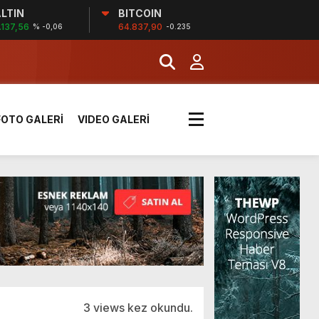
LTIN
BITCOIN
!
.137,56
64.837,90
% -0,06
-0.235
k sırada
FOTO GALERİ
VIDEO GALERİ
rı yük kazaya neden oldu
üzüntülerini paylaştı
!
3 views kez okundu.