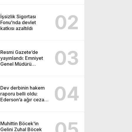
DÜĞMEYE BASTI!
02
İşsizlik Sigortası
Fonu'nda devlet
katkısı azaltıldı
03
Resmi Gazete’de
yayınlandı: Emniyet
Genel Müdürü
görevden alındı!
04
Dev derbinin hakem
raporu belli oldu:
Ederson’a ağır ceza
yolda!
05
Muhittin Böcek'in
Gelini Zuhal Böcek