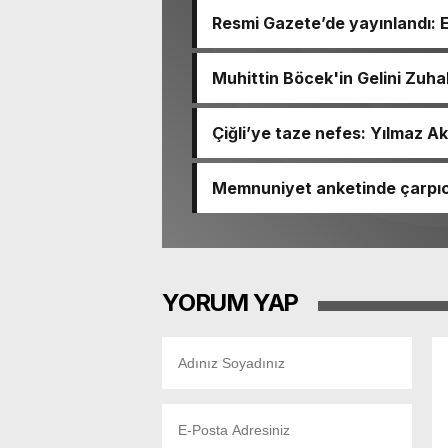
Resmi Gazete’de yayınlandı: 
Muhittin Böcek'in Gelini Zuha
Çiğli’ye taze nefes: Yılmaz Ak
Memnuniyet anketinde çarpıcı
Ömer Eşki ilk sırada
YORUM YAP