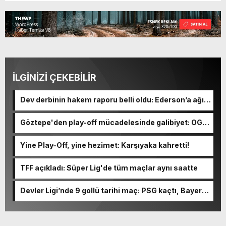
İLGİNİZİ ÇEKEBİLİR
Dev derbinin hakem raporu belli oldu: Ederson’a ağır
ceza yolda!
Göztepe'den play-off mücadelesinde galibiyet: OGM
Ormanspor'u evinde 90-92 devirdi
Yine Play-Off, yine hezimet: Karşıyaka kahretti!
TFF açıkladı: Süper Lig'de tüm maçlar aynı saatte
Devler Ligi’nde 9 gollü tarihi maç: PSG kaçtı, Bayern
kovaladı!