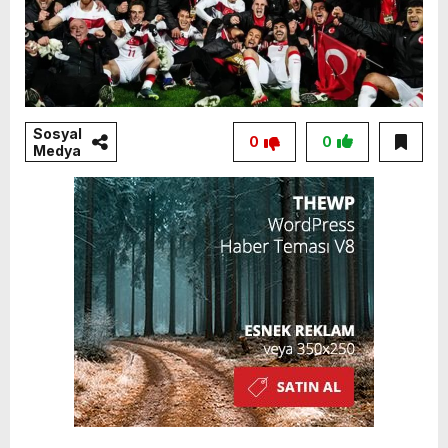
Sosyal
0
0
Medya