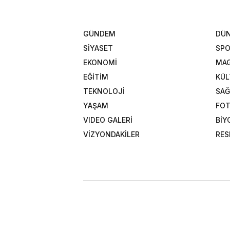
GÜNDEM
DÜ
SİYASET
SP
EKONOMİ
MAG
EĞİTİM
KÜL
TEKNOLOJİ
SAĞ
YAŞAM
FOT
VIDEO GALERİ
BİY
VİZYONDAKİLER
RES