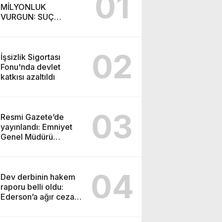
01
MİLYONLUK
VURGUN: SUÇ
ŞEBEKESİ KAÇIŞ İÇİN
DÜĞMEYE BASTI!
02
İşsizlik Sigortası
Fonu'nda devlet
katkısı azaltıldı
03
Resmi Gazete’de
yayınlandı: Emniyet
Genel Müdürü
görevden alındı!
04
Dev derbinin hakem
raporu belli oldu:
Ederson’a ağır ceza
yolda!