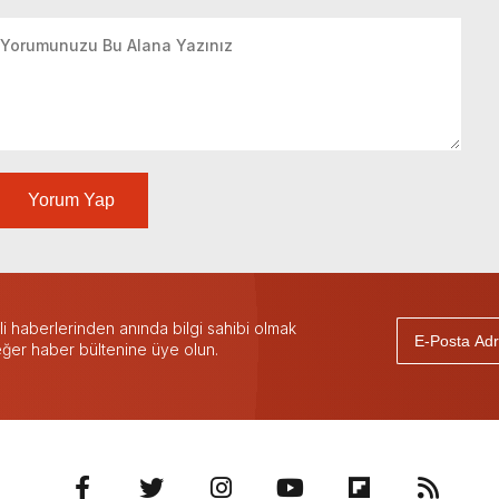
Yorum Yap
 haberlerinden anında bilgi sahibi olmak
 eğer haber bültenine üye olun.