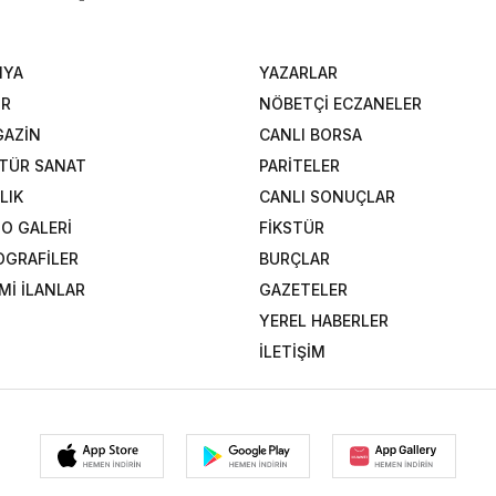
NYA
YAZARLAR
OR
NÖBETÇİ ECZANELER
AZİN
CANLI BORSA
TÜR SANAT
PARİTELER
LIK
CANLI SONUÇLAR
O GALERİ
FİKSTÜR
OGRAFİLER
BURÇLAR
Mİ İLANLAR
GAZETELER
YEREL HABERLER
İLETİŞİM