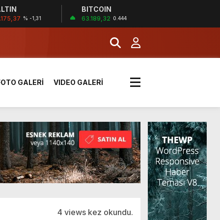
!
LTIN
BITCOIN
.175,37
63.189,32
% -1,31
0.444
k sırada
FOTO GALERİ
VIDEO GALERİ
rı yük kazaya neden oldu
üzüntülerini paylaştı
!
4 views kez okundu.