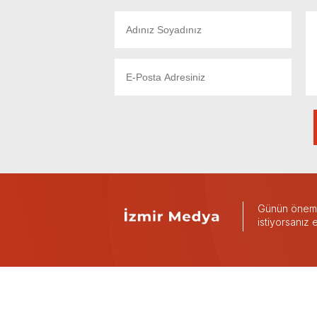
Günün önemli
istiyorsanız