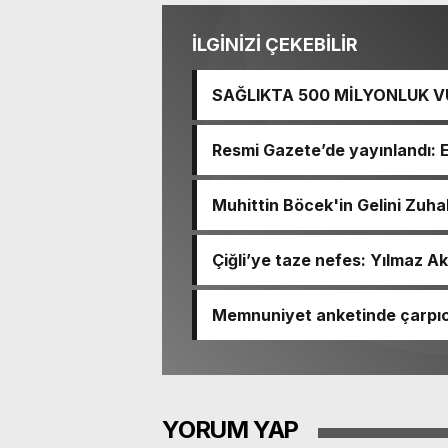
İLGİNİZİ ÇEKEBİLİR
SAĞLIKTA 500 MİLYONLUK V
BASTI!
Resmi Gazete’de yayınlandı: 
Muhittin Böcek'in Gelini Zuha
Çiğli’ye taze nefes: Yılmaz Ak
Memnuniyet anketinde çarpıcı
Ömer Eşki ilk sırada
YORUM YAP