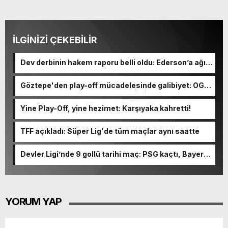
İLGİNİZİ ÇEKEBİLİR
Dev derbinin hakem raporu belli oldu: Ederson’a ağır
ceza yolda!
Göztepe'den play-off mücadelesinde galibiyet: OGM
Ormanspor'u evinde 90-92 devirdi
Yine Play-Off, yine hezimet: Karşıyaka kahretti!
TFF açıkladı: Süper Lig'de tüm maçlar aynı saatte
Devler Ligi’nde 9 gollü tarihi maç: PSG kaçtı, Bayern
kovaladı!
YORUM YAP