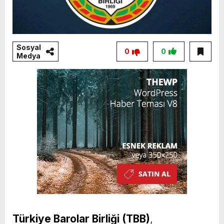
Sosyal
0
0
Medya
Türkiye Barolar Birliği (TBB)
,