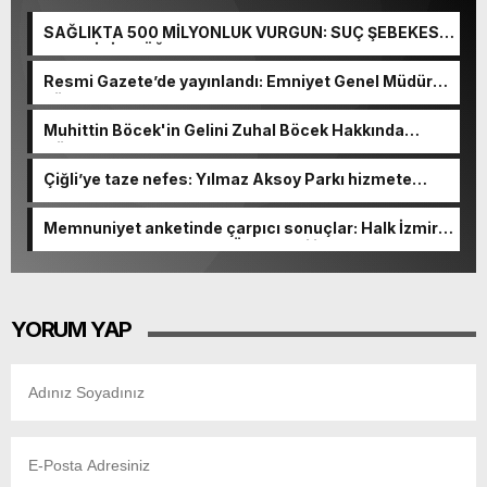
SAĞLIKTA 500 MİLYONLUK VURGUN: SUÇ ŞEBEKESİ
KAÇIŞ İÇİN DÜĞMEYE BASTI!
Resmi Gazete’de yayınlandı: Emniyet Genel Müdürü
görevden alındı!
Muhittin Böcek'in Gelini Zuhal Böcek Hakkında
Gözaltı Kararı!
Çiğli’ye taze nefes: Yılmaz Aksoy Parkı hizmete
açıldı
Memnuniyet anketinde çarpıcı sonuçlar: Halk İzmirli
başkanlardan memnun, Ömer Eşki ilk sırada
YORUM YAP