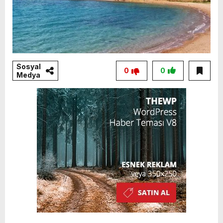
Sosyal
0
0
Medya