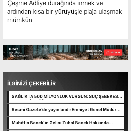
Çeşme Adliye durağında inmek ve
ardından kısa bir yürüyüşle plaja ulaşmak
mümkün.
İLGİNİZİ ÇEKEBİLİR
SAĞLIKTA 500 MİLYONLUK VURGUN: SUÇ ŞEBEKESİ
KAÇIŞ İÇİN DÜĞMEYE BASTI!
Resmi Gazete’de yayınlandı: Emniyet Genel Müdürü
görevden alındı!
Muhittin Böcek'in Gelini Zuhal Böcek Hakkında
Gözaltı Kararı!