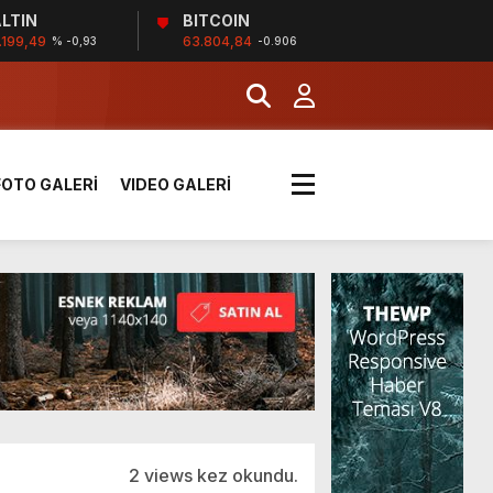
LTIN
BITCOIN
!
.199,49
63.804,84
% -0,93
-0.906
k sırada
FOTO GALERİ
VIDEO GALERİ
rı yük kazaya neden oldu
üzüntülerini paylaştı
!
2 views kez okundu.