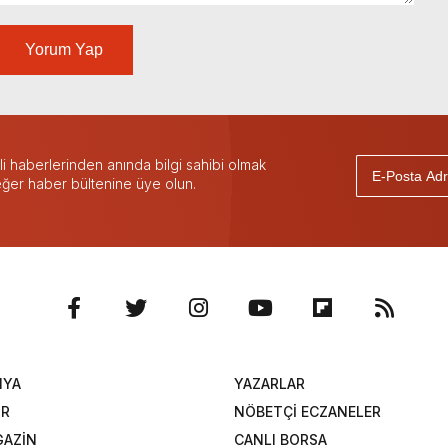
Yorum Yap
 haberlerinden anında bilgi sahibi olmak
 eğer haber bültenine üye olun.
NYA
YAZARLAR
OR
NÖBETÇİ ECZANELER
AZİN
CANLI BORSA