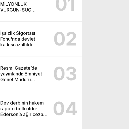
01
MİLYONLUK
VURGUN: SUÇ
ŞEBEKESİ KAÇIŞ İÇİN
DÜĞMEYE BASTI!
02
İşsizlik Sigortası
Fonu'nda devlet
katkısı azaltıldı
03
Resmi Gazete’de
yayınlandı: Emniyet
Genel Müdürü
görevden alındı!
04
Dev derbinin hakem
raporu belli oldu:
Ederson’a ağır ceza
yolda!