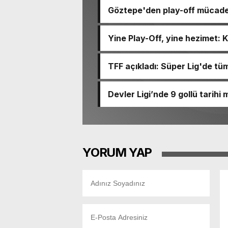
Göztepe'den play-off mücade
90-92 devirdi
Yine Play-Off, yine hezimet: 
TFF açıkladı: Süper Lig'de tü
Devler Ligi’nde 9 gollü tarihi
YORUM YAP