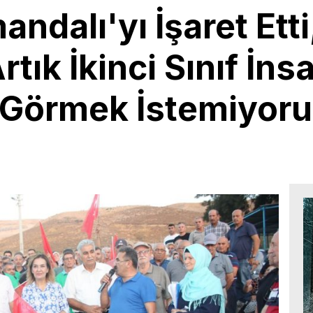
ndalı'yı İşaret Etti
Artık İkinci Sınıf İns
Görmek İstemiyor