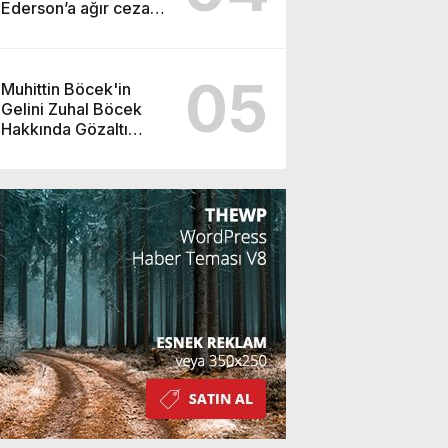
Ederson’a ağır ceza
yolda!
05
Muhittin Böcek'in
Gelini Zuhal Böcek
Hakkında Gözaltı
Kararı!