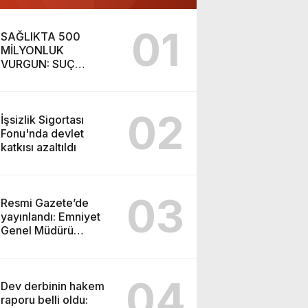
01
SAĞLIKTA 500
MİLYONLUK
VURGUN: SUÇ
ŞEBEKESİ KAÇIŞ İÇİN
DÜĞMEYE BASTI!
02
İşsizlik Sigortası
Fonu'nda devlet
katkısı azaltıldı
03
Resmi Gazete’de
yayınlandı: Emniyet
Genel Müdürü
görevden alındı!
04
Dev derbinin hakem
raporu belli oldu: