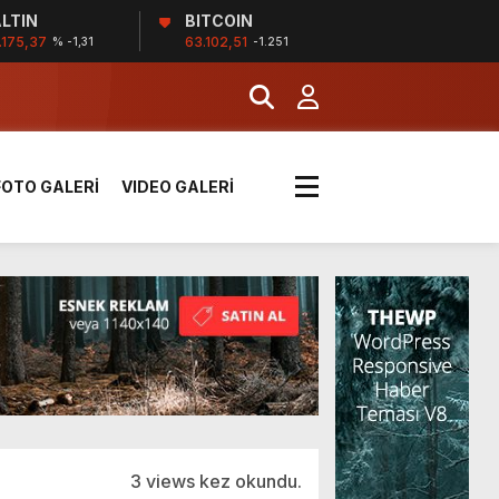
LTIN
BITCOIN
.175,37
63.102,51
% -1,31
-1.251
k sırada
FOTO GALERİ
VIDEO GALERİ
rı yük kazaya neden oldu
üzüntülerini paylaştı
!
3 views kez okundu.