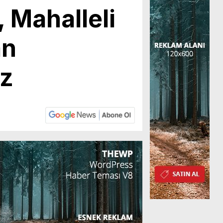
, Mahalleli
an
uz