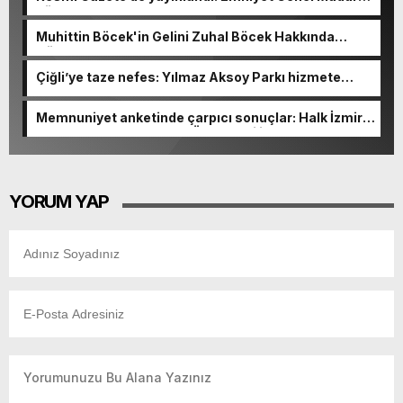
görevden alındı!
Muhittin Böcek'in Gelini Zuhal Böcek Hakkında
Gözaltı Kararı!
Çiğli’ye taze nefes: Yılmaz Aksoy Parkı hizmete
açıldı
Memnuniyet anketinde çarpıcı sonuçlar: Halk İzmirli
başkanlardan memnun, Ömer Eşki ilk sırada
YORUM YAP