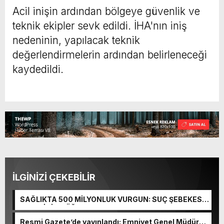
Acil inişin ardından bölgeye güvenlik ve
teknik ekipler sevk edildi. İHA'nın iniş
nedeninin, yapılacak teknik
değerlendirmelerin ardından belirleneceği
kaydedildi.
İLGİNİZİ ÇEKEBİLİR
SAĞLIKTA 500 MİLYONLUK VURGUN: SUÇ ŞEBEKESİ
KAÇIŞ İÇİN DÜĞMEYE BASTI!
Resmi Gazete’de yayınlandı: Emniyet Genel Müdürü