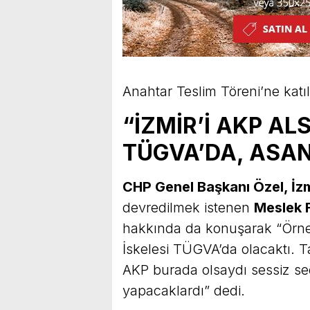
Anahtar Teslim Töreni’ne katıl
“İZMİR’İ AKP A
TÜGVA’DA, ASA
CHP Genel Başkanı Özel, İz
devredilmek istenen
Meslek F
hakkında da konuşarak “Örneğ
İskelesi TÜGVA’da olacaktı. T
AKP burada olsaydı sessiz seda
yapacaklardı” dedi.