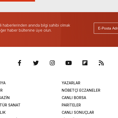
 haberlerinden anında bilgi sahibi olmak
 eğer haber bültenine üye olun.
NYA
YAZARLAR
OR
NÖBETÇİ ECZANELER
AZİN
CANLI BORSA
TÜR SANAT
PARİTELER
LIK
CANLI SONUÇLAR