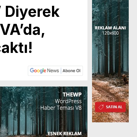
’ Diyerek
GVA’da,
aktı!