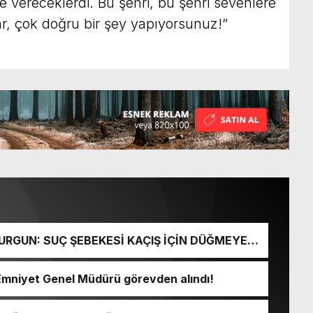
e vereceklerdi. Bu şehri, bu şehri sevenlere
r, çok doğru bir şey yapıyorsunuz!”
URGUN: SUÇ ŞEBEKESİ KAÇIŞ İÇİN DÜĞMEYE
Emniyet Genel Müdürü görevden alındı!