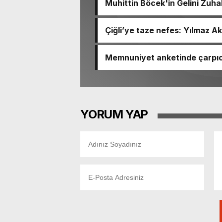
Muhittin Böcek'in Gelini Zuha
Çiğli’ye taze nefes: Yılmaz Ak
Memnuniyet anketinde çarpıcı
Ömer Eşki ilk sırada
YORUM YAP