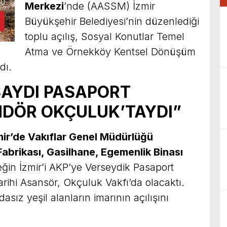
Merkezi
’nde (AASSM) İzmir
Büyükşehir Belediyesi’nin düzenlediği
toplu açılış, Sosyal Konutlar Temel
Atma ve Örnekköy Kentsel Dönüşüm
dı.
LSAYDI PASAPORT
NDÖR OKÇULUK’TAYDI”
mir’de Vakıflar Genel Müdürlüğü
abrikası, Gasilhane, Egemenlik Binası
in İzmir’i AKP’ye Verseydik Pasaport
arihi Asansör, Okçuluk Vakfı’da olacaktı.
sız yeşil alanların imarının açılışını