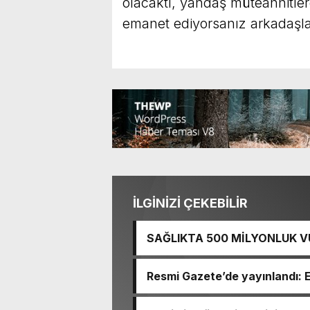
olacaktı, yandaş müteahhitler
emanet ediyorsanız arkadaşla
İLGİNİZİ ÇEKEBİLİR
SAĞLIKTA 500 MİLYONLUK V
BASTI!
Resmi Gazete’de yayınlandı: 