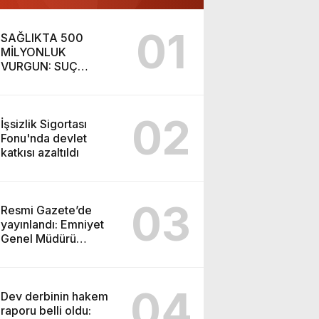
01
SAĞLIKTA 500
MİLYONLUK
VURGUN: SUÇ
ŞEBEKESİ KAÇIŞ İÇİN
DÜĞMEYE BASTI!
02
İşsizlik Sigortası
Fonu'nda devlet
katkısı azaltıldı
03
Resmi Gazete’de
yayınlandı: Emniyet
Genel Müdürü
görevden alındı!
04
Dev derbinin hakem
raporu belli oldu: