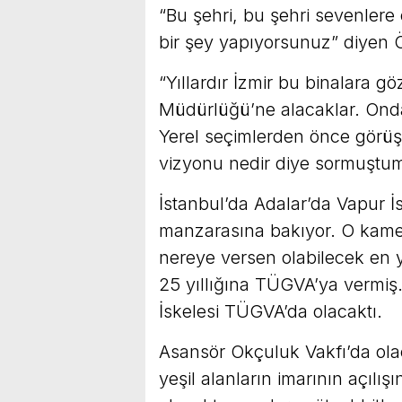
“Bu şehri, bu şehri sevenlere
bir şey yapıyorsunuz” diyen Ö
“Yıllardır İzmir bu binalara g
Müdürlüğü’ne alacaklar. Ondan
Yerel seçimlerden önce görü
vizyonu nedir diye sormuştu
İstanbul’da Adalar’da Vapur İs
manzarasına bakıyor. O kamer
nereye versen olabilecek en 
25 yıllığına TÜGVA’ya vermiş.
İskelesi TÜGVA’da olacaktı.
Asansör Okçuluk Vakfı’da ola
yeşil alanların imarının açılış