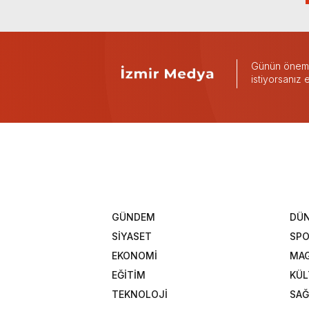
Günün önemli
istiyorsanız
GÜNDEM
DÜ
SİYASET
SP
EKONOMİ
MAG
EĞİTİM
KÜL
TEKNOLOJİ
SAĞ