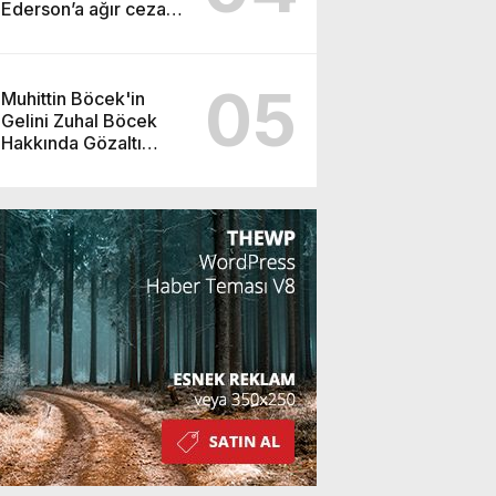
Ederson’a ağır ceza
yolda!
05
Muhittin Böcek'in
Gelini Zuhal Böcek
Hakkında Gözaltı
Kararı!