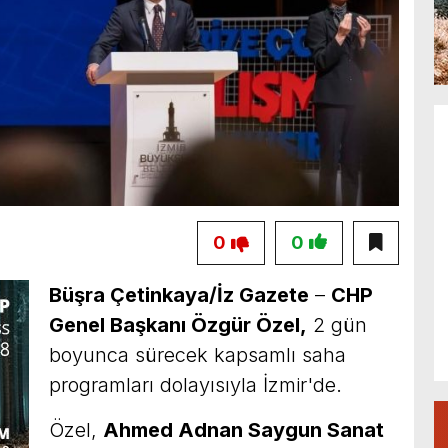
0
0
Büşra Çetinkaya/İz Gazete
–
CHP
Genel Başkanı Özgür Özel,
2 gün
boyunca sürecek kapsamlı saha
programları dolayısıyla İzmir'de.
Özel,
Ahmed Adnan Saygun Sanat