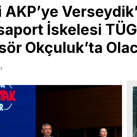
’i AKP’ye Verseydik
asaport İskelesi TÜ
sör Okçuluk’ta Olac
1