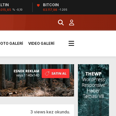
LTIN
BITCOIN
!
.015,65
63.117,98
% -0,10
-1.205
k sırada
FOTO GALERİ
VIDEO GALERİ
rı yük kazaya neden oldu
üzüntülerini paylaştı
!
3 views kez okundu.