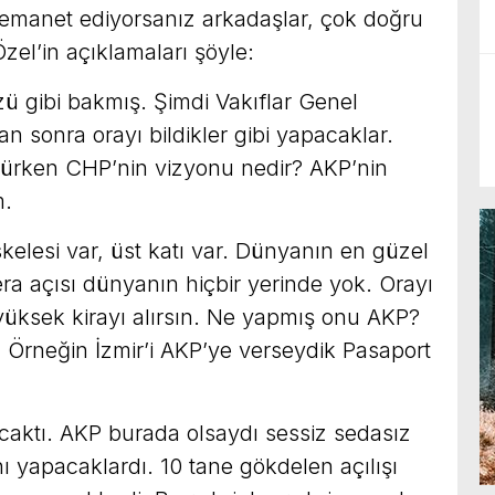
 emanet ediyorsanız arkadaşlar, çok doğru
zel’in açıklamaları şöyle:
özü gibi bakmış. Şimdi Vakıflar Genel
 sonra orayı bildikler gibi yapacaklar.
şürken CHP’nin vizyonu nedir? AKP’nin
m.
kelesi var, üst katı var. Dünyanın en güzel
a açısı dünyanın hiçbir yerinde yok. Orayı
yüksek kirayı alırsın. Ne yapmış onu AKP?
 Örneğin İzmir’i AKP’ye verseydik Pasaport
caktı. AKP burada olsaydı sessiz sedasız
ını yapacaklardı. 10 tane gökdelen açılışı