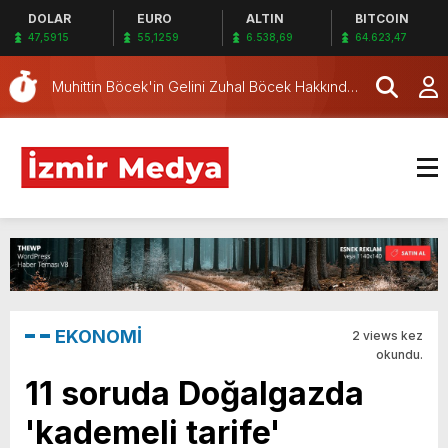
DOLAR
EURO
ALTIN
BITCOIN
ŞEBEKESİ KAÇIŞ İÇİN DÜĞMEYE BASTI!
Resmi Gazete’de yayınlandı: Emniyet Genel
47,5915
55,1259
6.538,69
64.623,47
Müdürü görevden alındı!
Muhittin Böcek'in Gelini Zuhal Böcek Hakkında
Gözaltı Kararı!
Çiğli’ye taze nefes: Yılmaz Aksoy Parkı
hizmete açıldı
Memnuniyet anketinde çarpıcı sonuçlar: Halk
İzmirli başkanlardan memnun, Ömer Eşki ilk
CHP İzmir'in iş dünyası aktörlerini ağırladı:
sırada
İktidarımızda Türkiye'yi krizden çıkaracağız
İzmir Cumhuriyet Başsavcılığı'ndan
Bornova'daki kazaya ilişkin ilk açıklama: Tırdaki
Bornova'da kazada bir polis şehit oldu, 2 kişi
aşırı yük kazaya neden oldu
yaşamını yitirdi: Belediye Başkanları derin
Bornova'daki kazada 3 kişi yaşamını yitirdi:
üzüntülerini paylaştı
Gaziemir'deki dans etkinliği iptal edildi
HSK kararnamesiyle 34 hakim ve savcının yeri
değişti: İzmir atamaları dikkat çekti
SAĞLIKTA 500 MİLYONLUK VURGUN: SUÇ
EKONOMİ
2 views kez
ŞEBEKESİ KAÇIŞ İÇİN DÜĞMEYE BASTI!
okundu.
11 soruda Doğalgazda
'kademeli tarife'