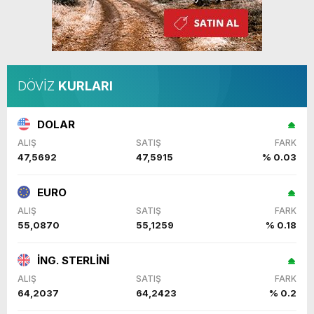
DÖVİZ
KURLARI
DOLAR
ALIŞ
SATIŞ
FARK
47,5692
47,5915
% 0.03
EURO
ALIŞ
SATIŞ
FARK
55,0870
55,1259
% 0.18
İNG. STERLİNİ
ALIŞ
SATIŞ
FARK
64,2037
64,2423
% 0.2