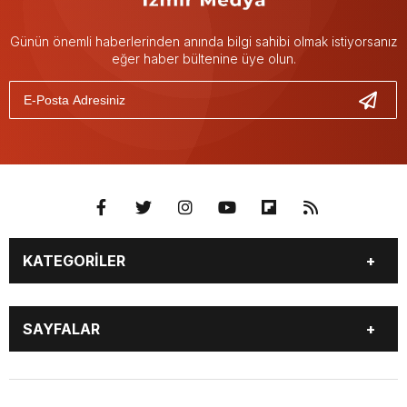
Günün önemli haberlerinden anında bilgi sahibi olmak istiyorsanız
eğer haber bültenine üye olun.
KATEGORİLER
GÜNDEM
DÜNYA
SAYFALAR
SİYASET
SPOR
EKONOMİ
MAGAZİN
YAZARLAR
NAMAZ VAKİTLERİ
EĞİTİM
KÜLTÜR SANAT
NÖBETÇİ ECZANELER
HAVA DURUMU