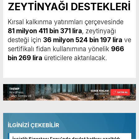
ZEYTİNYAĞI DESTEKLERİ
Kırsal kalkınma yatırımları çerçevesinde
81 milyon 411 bin 371 lira
, zeytinyağı
desteği için
36 milyon 524 bin 197 lira
ve
sertifikalı fidan kullanımına yönelik
966
bin 269 lira
üreticilere aktarılacak.
İLGİNİZİ ÇEKEBİLİR
İşsizlik Sigortası Fonu'nda devlet katkısı azaltıldı