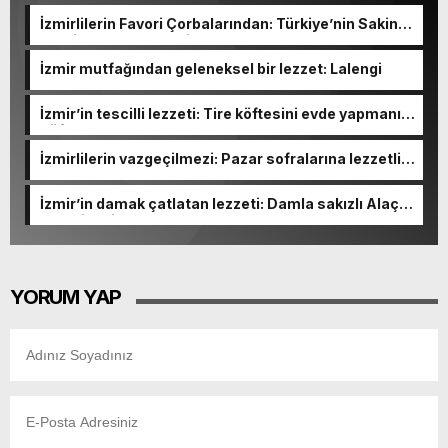
İzmirlilerin Favori Çorbalarından: Türkiye’nin Sakin
Şehrinden Çıkan Eşsiz Lezzet
İzmir mutfağından geleneksel bir lezzet: Lalengi
İzmir’in tescilli lezzeti: Tire köftesini evde yapmanın
püf noktaları
İzmirlilerin vazgeçilmezi: Pazar sofralarına lezzetli
dokunuş
İzmir’in damak çatlatan lezzeti: Damla sakızlı Alaçatı
kurabiyesi
YORUM YAP