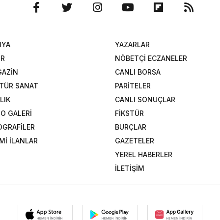
NYA
YAZARLAR
OR
NÖBETÇİ ECZANELER
AZİN
CANLI BORSA
TÜR SANAT
PARİTELER
LIK
CANLI SONUÇLAR
O GALERİ
FİKSTÜR
OGRAFİLER
BURÇLAR
Mİ İLANLAR
GAZETELER
YEREL HABERLER
İLETİŞİM