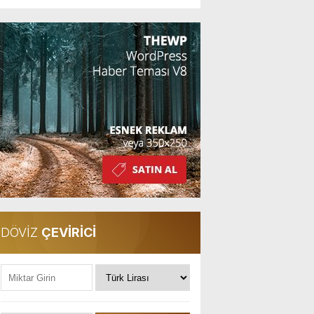
DÖVİZ
ÇEVİRİCİ