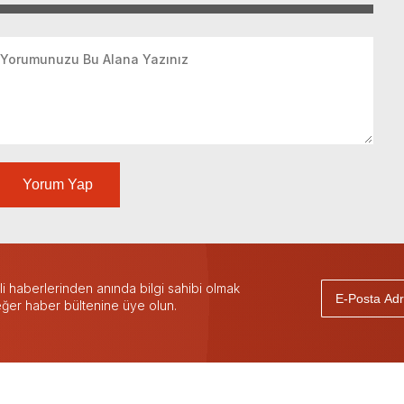
Yorum Yap
 haberlerinden anında bilgi sahibi olmak
 eğer haber bültenine üye olun.