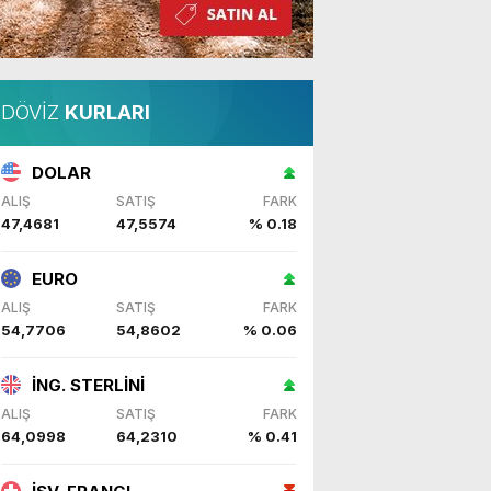
DÖVİZ
KURLARI
DOLAR
ALIŞ
SATIŞ
FARK
47,4681
47,5574
% 0.18
EURO
ALIŞ
SATIŞ
FARK
54,7706
54,8602
% 0.06
İNG. STERLİNİ
ALIŞ
SATIŞ
FARK
64,0998
64,2310
% 0.41