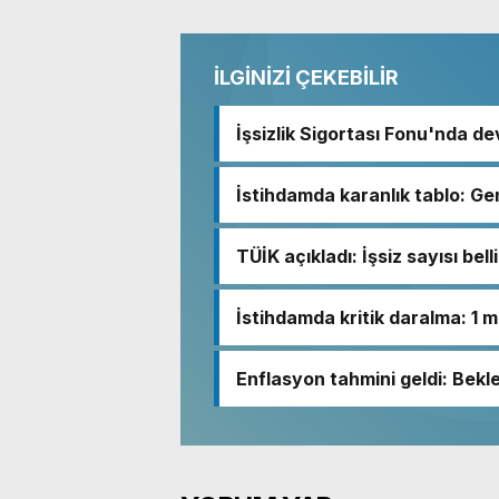
İLGİNİZİ ÇEKEBİLİR
İşsizlik Sigortası Fonu'nda dev
İstihdamda karanlık tablo: Gen
TÜİK açıkladı: İşsiz sayısı bell
İstihdamda kritik daralma: 1 mi
Enflasyon tahmini geldi: Bekl