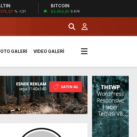
!
LTIN
BITCOIN
.175,37
63.454,81
% -1,31
0.674
k sırada
FOTO GALERİ
VIDEO GALERİ
rı yük kazaya neden oldu
üzüntülerini paylaştı
!