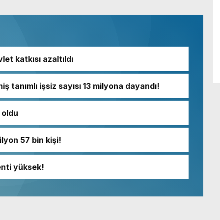
let katkısı azaltıldı
iş tanımlı işsiz sayısı 13 milyona dayandı!
i oldu
lyon 57 bin kişi!
enti yüksek!