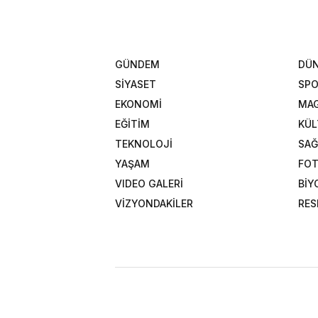
GÜNDEM
DÜ
SİYASET
SP
EKONOMİ
MAG
EĞİTİM
KÜL
TEKNOLOJİ
SAĞ
YAŞAM
FOT
VIDEO GALERİ
BİY
VİZYONDAKİLER
RES