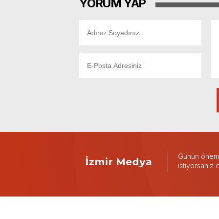
YORUM YAP
Günün önemli
istiyorsanız