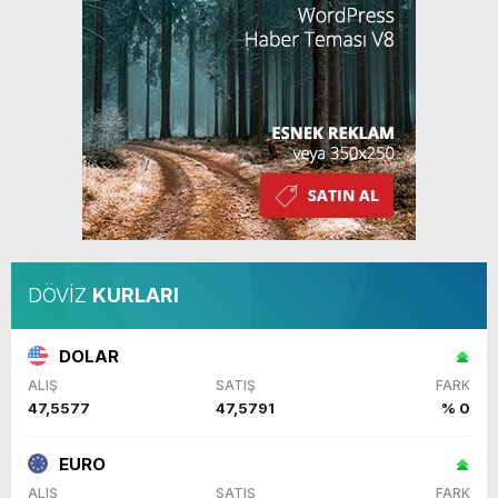
DÖVİZ
KURLARI
DOLAR
ALIŞ
SATIŞ
FARK
47,5577
47,5791
% 0
EURO
ALIŞ
SATIŞ
FARK