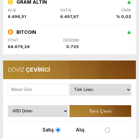
GRAM ALTIN
ALIŞ
SATIŞ
FARK
6.496,51
6.497,47
% 0,02
BITCOIN
FİYAT
DEĞİŞİM
64.679,26
0.725
DÖVİZ
ÇEVİRİCİ
Satış
Alış