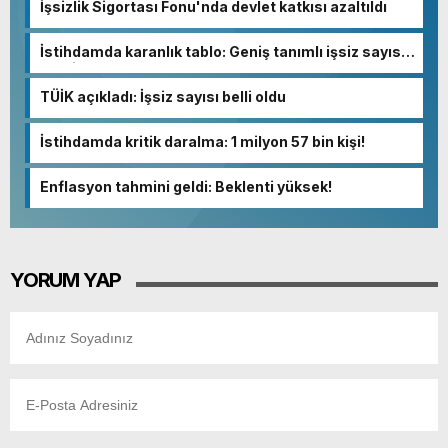
İşsizlik Sigortası Fonu'nda devlet katkısı azaltıldı
İstihdamda karanlık tablo: Geniş tanımlı işsiz sayısı
13 milyona dayandı!
TÜİK açıkladı: İşsiz sayısı belli oldu
İstihdamda kritik daralma: 1 milyon 57 bin kişi!
Enflasyon tahmini geldi: Beklenti yüksek!
YORUM YAP