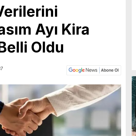
erilerini
sım Ayı Kira
Belli Oldu
37