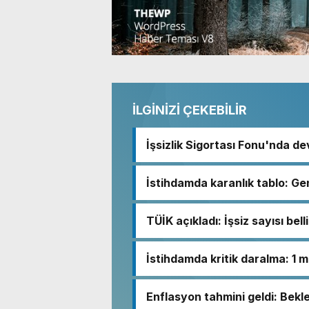
İLGİNİZİ ÇEKEBİLİR
İşsizlik Sigortası Fonu'nda dev
İstihdamda karanlık tablo: Gen
TÜİK açıkladı: İşsiz sayısı bell
İstihdamda kritik daralma: 1 mi
Enflasyon tahmini geldi: Bekl