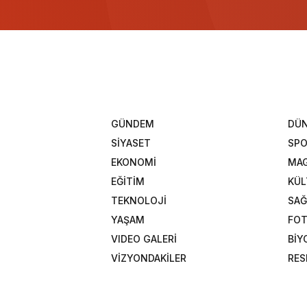
GÜNDEM
DÜ
SİYASET
SP
EKONOMİ
MAG
EĞİTİM
KÜL
TEKNOLOJİ
SAĞ
YAŞAM
FOT
VIDEO GALERİ
BİY
VİZYONDAKİLER
RES