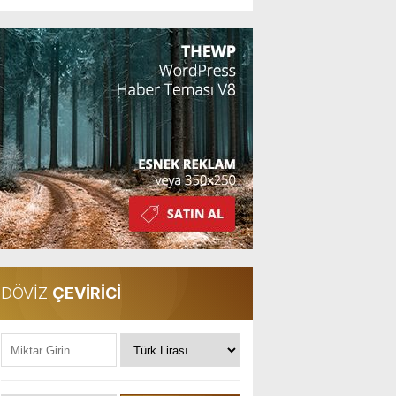
DÖVİZ
ÇEVİRİCİ