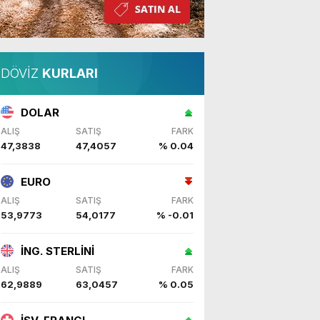
DÖVİZ
KURLARI
DOLAR
ALIŞ
SATIŞ
FARK
47,3838
47,4057
% 0.04
EURO
ALIŞ
SATIŞ
FARK
53,9773
54,0177
% -0.01
İNG. STERLİNİ
ALIŞ
SATIŞ
FARK
62,9889
63,0457
% 0.05