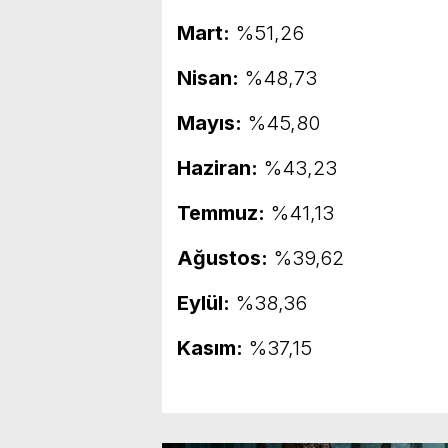
Mart:
%51,26
Nisan:
%48,73
Mayıs:
%45,80
Haziran:
%43,23
Temmuz:
%41,13
Ağustos:
%39,62
Eylül:
%38,36
Kasım:
%37,15