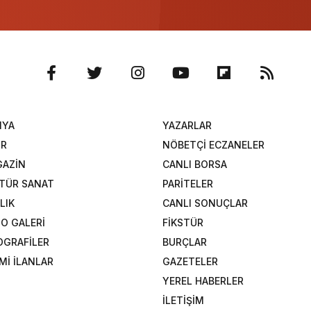
NYA
YAZARLAR
OR
NÖBETÇİ ECZANELER
AZİN
CANLI BORSA
TÜR SANAT
PARİTELER
LIK
CANLI SONUÇLAR
O GALERİ
FİKSTÜR
OGRAFİLER
BURÇLAR
Mİ İLANLAR
GAZETELER
YEREL HABERLER
İLETİŞİM