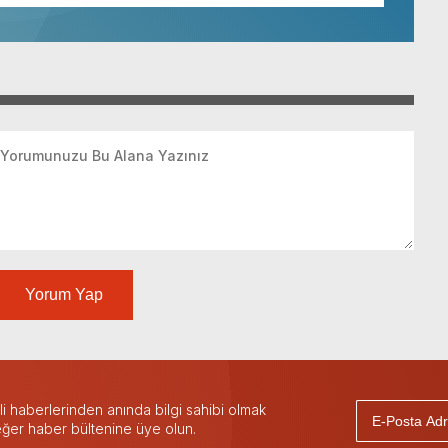
Yorum Yap
 haberlerinden anında bilgi sahibi olmak
 eğer haber bültenine üye olun.