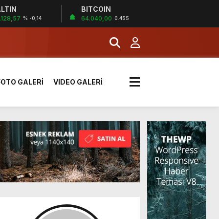
LTIN
BITCOIN
!
.128,57
64.040,00
% -0,14
0.455
k sırada
FOTO GALERİ
VIDEO GALERİ
rı yük kazaya neden oldu
üzüntülerini paylaştı
!